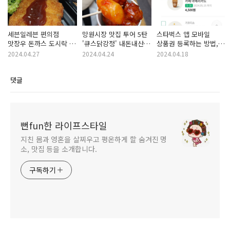
세븐일레븐 편의점
망원시장 맛집 투어 5탄
스타벅스 앱 모바일
맛장우 돈까스 도시락 &
'큐스닭강정' 내돈내산
상품권 등록하는 방법,
전주식 비빔밥 굿굿!!
후기...
등록 후 필요할 때
2024.04.27
2024.04.24
2024.04.18
사용하자!!
댓글
뻔fun한 라이프스타일
지친 몸과 영혼을 살찌우고 평온하게 할 숨겨진 명
소, 맛집 등을 소개합니다.
구독하기