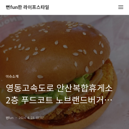
뻔fun한 라이프스타일
이슈소개
영동고속도로 안산복합휴게소
2층 푸드코트 노브랜드버거
내돈내산 후기..
뻔fun
2024. 4. 23. 07:07