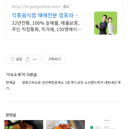
게! 5% 캐시적립도 놓치지 마세요.
http://m.jumpoline.com
광고
각종음식점 매매전문 점포라인
빠른 직거래 & 안전중개거래
32년전통, 100% 실매물, 매출보증,
주인 직접통화, 직거래, 150명에이전
트
공감
구독하기
'이슈소개'의 다른글
현재글
영동고속도로 안산복합휴게소 2층 푸드코트 노브랜드버거 내돈내산 후
기..
관련글