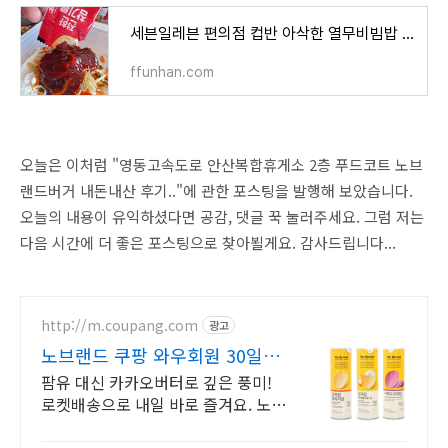
세븐일레븐 편의점 컵반 아삭한 열무비빔밥 가볍게 한끼 추천해요...
ffunhan.com
오늘은 이처럼 "영동고속도로 안산복합휴게소 2층 푸드코트 노브
랜드버거 내돈내산 후기.."에 관한 포스팅을 발행해 보았습니다.
오늘의 내용이 유익하셨다면 공감, 댓글 꾹 눌러주세요. 그럼 저는
다음 시간에 더 좋은 포스팅으로 찾아뵐게요. 감사드립니다...
http://m.coupang.com
광고
노브랜드 쿠팡 와우회원 30일
반품
팜유 대신 카카오버터로 깊은 풍미!
로켓배송으로 내일 바로 즐겨요. 노브
랜드 초콜릿, 과자를 쿠팡에서 편리하