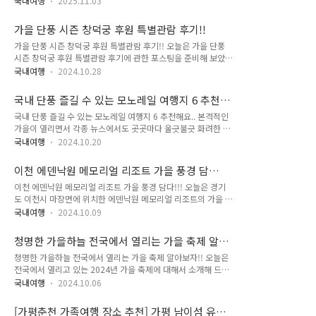
층 201호영업시간: 연중무휴 매일 00:00 - 24:00매장전화:
국내여행
2025.11.03
잡은 예산예당호휴게소입니다. 레이크뷰와 풍성한 먹거리가 이
0507-1386-6188 (번호 클릭 시 자동연결됩니다.) 저는 인천
용객들의 시선을 끄는 곳 오늘 포스팅으로 준비해 보았습니다.
청라로부터 영종대교를 지나 금산 IC를 통해서 영종도에 진입,
가을 단풍 시즌 창덕궁 후원 특별관람 후기!!
그럼 바로 시작해 보겠습니다. 익산평택고속도로를 달리다 보면
어느새 블루..
가을 단풍 시즌 창덕궁 후원 특별관람 후기!! 오늘은 가을 단풍
만날 수 있는 이곳 예산예당호휴게소는 상행선, 하행선 이용과
시즌 창덕궁 후원 특별관람 후기에 관한 포스팅을 준비해 보았습
상관없이 모두 이용가능한 복합휴게소 중 하나입니다. 예산 예당
니다. 그럼 오늘의 포스팅 지금부터 바로 시작해 보겠습니
호 부근으로 진출하려면 반드시 휴게소를 거쳐서 나가실 수 있어
국내여행
2024.10.28
다... 창덕궁 후원 관람안내 장소: 서울 종로구 율곡로 99 창덕궁
요.. 혹시 휴게소를 이용후 본인의 행선지 방향을 이정표로 잘 숙
시간: 매일 09:00 - 17:30 마감 1시간 전까지 입장 (매주 월요일
지한 다음 나가시는 걸 추천해 드립니다... 바로 이곳이 예산예당
국내 단풍 즐길 수 있는 모노레일 여행지 6 추천
휴무)전화: 02-3668-2300 창덕궁의 정문인 돈화문을 지나서
호휴게소입니다. 저도 처음 ..
해요..
국내 단풍 즐길 수 있는 모노레일 여행지 6 추천해요.. 본격적인
입장하게 되면 바로 후원 가는 길이 상세하게 설명이 되어 있어
가을이 열리면서 각종 뉴스에서도 곳곳마다 울긋불긋 화려한 단
요. 창덕궁 입구에서부터 후원까지 천천히 걸으면 약 10분이면
풍 소식들이 들려옵니다. 단풍은 정말 짧게 스쳐 지나가기 때문
충분합니다... 저희는 관림시간이 7회 차인 오후 1시 타임이었
국내여행
2024.10.20
에 단풍 절정 시기를 미리 알고 움직여 보시면 좋겠습니다. 하지
어요. 시간이 그렇게 넉넉하지 않아서 창덕궁 입구에서부터 종종
만 아무래도 단풍은 각종 유명한 명산들 위주로 펼쳐지기 때문에
걸음으로 걸어주었답니다. 드디어 도착했는데 아!! 온라인으로
이천 에덴낙원 메모리얼 리조트 가을 풍경 담
무릎이나 발목 건강이 안 좋으신 분들에게는 무리일 수 있습니
는 매..
다!!!
이천 에덴낙원 메모리얼 리조트 가을 풍경 담다!!! 오늘은 경기
다. 그렇다고 해마다 연례행사로 펼쳐지는 단풍구경 안 가실 수
도 이천시 마장면에 위치한 에덴낙원 메모리얼 리조트의 가을 풍
도 없겠죠? 이때는 전국 곳곳에 위치하고 있는 단풍 모노레일을
경을 담아 보았는데요. 오늘 포스팅을 통해서 함께 나누어 보도
이용해 보시는 것도 좋은 선택이 되실 겁니다. 대표적으로는 LG
국내여행
2024.10.09
록 할게요. 그럼 지금부터 바로 시작해 보겠습니다... 벌써 8~9
그룹에서 직접 운영하는 ‘화담숲’이 있겠으나 치열한 예약전쟁으
년 전 아빠를 이곳에 모시기 위해서 사전 답사 겸 방문했을 때는
로 인해서 추천해 드리지는 않습니다. 북적이고 예약 어려운 화
청명한 가을하늘 전국에서 열리는 가을 축제 알아
진입로조차 제대로 되어 있지 않았고, 에덴파라다이스 호텔이나
담숲 말고도 한가롭고 여유 있게 단..
보자!!
청명한 가을하늘 전국에서 열리는 가을 축제 알아보자!! 오늘은
에덴 가든은 조성되기도 한참 전이었답니다... 오직 에덴낙원 맨
전국에서 열리고 있는 2024년 가을 축제에 대해서 소개해 드려
위에 있는 부활교회, 부활소망안식처, 그리고 부활소망가든만 완
보겠습니다. 요즘 티비를 틀면 뉴스 시간에도 어김없이 가을 축
공되었던 때인데도 저희에게는 너무나 아름다운 장소였고, 아빠
국내여행
2024.10.06
제에 대한 짧막한 뉴스를 접할 수 있게 되는데요. 무더운 여름이
를 이곳에 안장해 드리면 참 좋겠다는 생각이 너무 간절했어
9월 중순까지 이어지더니 추석이 지나고 추분이 오니 완연한 가
요. 그때 비하면 지금은 참 너무나 많은 것이 바뀌었고, 기독교
[가평춘천 가족여행 장소 추천] 가평 남이섬 유람