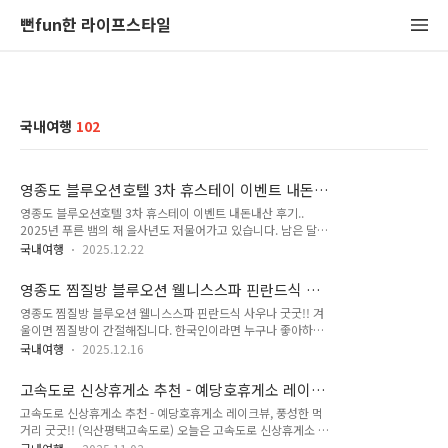
뻔fun한 라이프스타일
국내여행
102
영종도 블루오션호텔 3차 휴스테이 이벤트 내돈
내산 후기..
영종도 블루오션호텔 3차 휴스테이 이벤트 내돈내산 후기..
2025년 푸른 뱀의 해 을사년도 저물어가고 있습니다. 남은 달력
한 장도 이제 정말 얼마 남지 않았는데요. 크리스마스와 연말 시
국내여행
2025.12.22
즌으로 향하면서 사랑하는 이와 특별한 이벤트를 준비하는 분들
도 많으실 텐데요. 저희 부부는 이번에 모처럼 호캉스를 즐기고
영종도 찜질방 블루오션 웰니스스파 핀란드식 사
왔답니다. 바로 영종도 블루오션호텔 휴스테이 패키지를 예약하
우나 굿굿!!
영종도 찜질방 블루오션 웰니스스파 핀란드식 사우나 굿굿!! 겨
고 이용해 보았습니다. 숙박과 조식서비스 그리고 찜질방까지 이
울이면 찜질방이 간절해집니다. 한국인이라면 누구나 좋아하는
용할 수 있는 휴스테이 이벤트 후기 포스팅 지금부터 바로 시작
찜질, 그렇다면 과연 시설도 좋고, 위생도 청결도 굿굿인 찜질방
해 보겠습니다... 영종 블루오션호텔은 1차에서 4차까지 있답니
국내여행
2025.12.16
이 어디 있을까? 가 문제일 텐데요. 영종도에 추천해 드릴 만한
다. 3차와 4차는 도로를 앞에 두고 서로 마주 보고 있는 형태로
찜질방이 있어서 오늘은 포스팅으로 준비해 보았습니다. 게다가
되어 있어요. 저희는 블루오션 3차에 투숙했는데요. 호텔 앞으로
고속도로 신상휴게소 추천 - 예당호휴게소 레이크
찜질방 안에 야외 핀란드식 사우나도 매력적인 이곳 블루오션 웰
는 송산공원과 씨사이드 파크 ..
뷰, 풍성한 먹거리 굿굿!! (익산평택고속도로)
고속도로 신상휴게소 추천 - 예당호휴게소 레이크뷰, 풍성한 먹
니스스파 오늘의 포스팅 지금부터 바로 시작해 보겠습니다... 블
거리 굿굿!! (익산평택고속도로) 오늘은 고속도로 신상휴게소 한
루오션 웰니스스파 이용안내 매장위치: 인천 중구 자연대로 7 2
곳을 추천해 드릴게요. 바로 익산평택고속도로 예산 부근에 자리