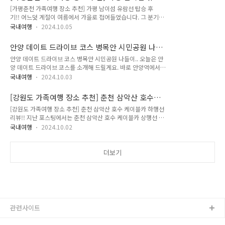
을날을 느낄 수 있게 되었습니다. 가을만 되면 가을 계절꽃 축제
인이 아닌 이들도 찾게 되는 ..
선 탑승 후기!!
[가평춘천 가족여행 장소 추천] 가평 남이섬 유람선 탑승 후
들도 열리게 되지만 이외에도 지역의 특산물을 활용한 축제들도
기!! 어느덧 계절이 여름에서 가을로 접어들었습니다. 그 분기점
심심치 않게 만나볼 수 있습니다. 여름에는 바깥 외출 자체를 자
이라면 지난 9월 20일부터 내렸던 가을비 이후 급격하게 기온과
제했지만 천고마비의 계절 가을에는 집 안에 있는 것 자체가 너
국내여행
2024.10.05
날씨의 변화가 있었던 거 같아요. 저희는 바로 그즈음 가족여행
무나 아까울 정도로 청명한 날씨를 보여줍니다. 이럴 때 가족들
을 다녀왔는데요. 오늘은 가평춘천 가족여행 장소로 잡아 보았던
과 함께 또는 소중한 이들과 함께 가을 명소, 축제에 나서보시는
안양 데이트 드라이브 코스 병목안 시민공원 나들
가평 남이섬에 관한 내용을 준비해 보았습니다. 가평 남이섬 유
것도 좋겠습니다. 전국 ..
이..
안양 데이트 드라이브 코스 병목안 시민공원 나들이.. 오늘은 안
람선 탑승 후기 그럼 지금부터 바로 시작해 보겠습니다... 남이
양 데이트 드라이브 코스를 소개해 드릴게요. 바로 안양역에서부
섬종합휴양지선착장 이용안내 주소: 경기 가평군 가평읍 달전리
터 수리산 방면으로 올라가다 보면 만날 수 있는 병목안시민공원
145-2 가평 남이섬선착장 매표소 부근입니다. 남이섬 입장 요
국내여행
2024.10.03
입니다. 아시는 분들만 아신다는 이곳은 안양의 명물로 자리 잡
금은 왕복선박탑승료를 포함해서 성인 기준 16,000원입니다.
은 지 오래됩니다. 저희도 정말 오랜만에 방문하는 병목안시민공
경로우대는 13,000원 초등학생까지의 소인은 10,000원이니
[강원도 가족여행 장소 추천] 춘천 삼악산 호수
원이 기대되고 설레더라고요. 과연 과거의 그 흔적들이 남아 있
참고해 주세요... 몇..
케이블카 하행선 리뷰!!
[강원도 가족여행 장소 추천] 춘천 삼악산 호수 케이블카 하행선
을지 또 얼마나 새롭게 바뀌었을지 말입니다. 그럼 오늘의 포스
리뷰!! 지난 포스팅에서는 춘천 삼악산 호수 케이블카 상행선 리
팅 지금부터 바로 시작해 보겠습니다... 우선 안양의 명물이자 9
뷰를 남겨 보았습니다. 오늘은 강원도 가족여행 장소 중에서 춘
경 중 8경으로 지정된 병목안 시민공원의 위치를 알려드릴게
국내여행
2024.10.02
천 삼악산 호스 케이블카 전망대의 모습과 스카이워크 등도 살짝
요. 경기 안양시 만안구 안양동 산81-1 예전에는 직접 차를 몰
다루어 보도록 할게요. 그럼 오늘의 포스팅 지금부터 바로 시작
고 병목안에 도착해서 주차장에 파킹 후 병목안시민공원을 한 바
해 보겠습니다... 강원 춘천시 서면에 위치한 삼악산은 지난
더보기
퀴 둘러보곤 했는데요. 오늘은 특별..
1973년에 강원특별자치도 기념물도 지정되었다고 해요. 해발
654m의 높이를 자랑하는 삼악산은 수많은 등산객들이 주봉인
용화봉 등정에 나서지만 등산에 단련되어 있지 않은 일반인들은
삼악산 케이블카를 이용하면 아주 편리하게 30분 만에 삼악산
스카이워크 전망대까지 이를 수 있는 장점이 있습니다... 상부
하차장 건물 옥상에서 춘천 시내..
관련사이트