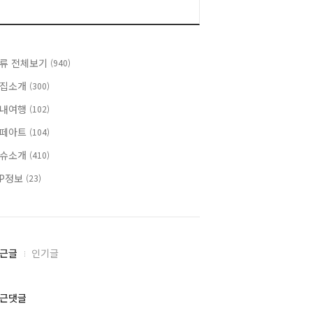
류 전체보기
(940)
집소개
(300)
내여행
(102)
떼아트
(104)
슈소개
(410)
P정보
(23)
근글
인기글
근댓글