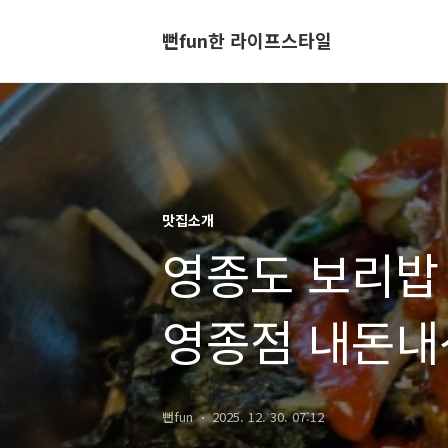
뻔fun한 라이프스타일
맛집소개
영종도 보리밥
영종점 내돈내산
뻔fun
2025. 12. 30. 07:12