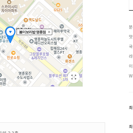
분
맛
국
라
이
W
최
최
근
글
과
최
인