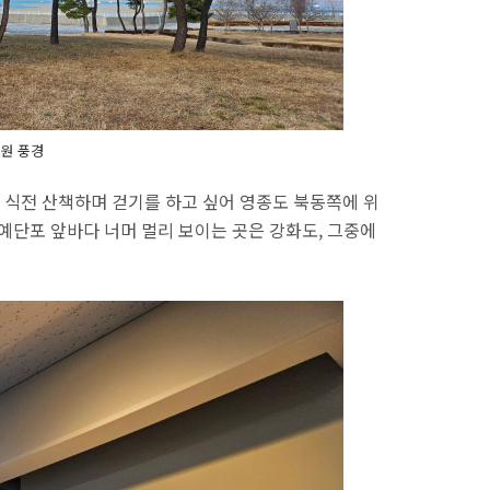
원 풍경
식전 산책하며 걷기를 하고 싶어 영종도 북동쪽에 위
예단포 앞바다 너머 멀리 보이는 곳은 강화도, 그중에