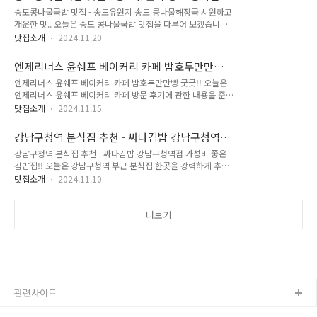
를 기대해 봅니다. 겨울 하면 생각나는 국민간식 뭐가 있을까요?
성보는 ..
장국 시원하고 개운한 맛..
송도콩나물국밥 맛집 - 송도유원지 송도 콩나물해장국 시원하고
찐빵, 군고구마, 홍시 그리고 붕어빵이 아닐까요? 오늘은 붕어빵
개운한 맛.. 오늘은 송도 콩나물국밥 맛집을 다루어 보겠습니다.
이야기입니다. 그럼 오늘의 포스팅 지금부터 바로 시작해 보겠습
송도유원지에는 은근 맛집들이 즐비한데요. 그중에서도 콩나물
니다... 어른이 되고 싶은 꼬마김밥 이용안내 매장주소: 인천 미
맛집소개
2024.11.20
국밥, 콩나물해장국집 여러 식당들이 오밀조밀 붙어 있답니다.
추홀구 경인로 113영업시간: 매일 07:00 - 21:00 (매주 일요일
그중에 가장 많은 손님들로 북적대는 집이 한 곳 있어요. 송도유
정기휴무)매장전화: 0507-1434-6707 (번호 클릭시 자동연..
엔제리너스 윤쉐프 베이커리 카페 밤호두만만빵
원지에 방문해 보시면 딱 아실 수 있답니다... 송도유원지 송도
굿굿!!
엔제리너스 윤쉐프 베이커리 카페 밤호두만만빵 굿굿!! 오늘은
콩나물해장국밥 오늘의 포스팅 장소인데요. 그럼 지금부터 바로
엔제리너스 윤쉐프 베이커리 카페 방문 후기에 관한 내용을 준비
시작해 보겠습니다. 송도 콩나물해장국밥 이용 안내 매장위치:
해 보았습니다. 온수역은 환승을 위해서 이용을 자주 했지만 온
인천 연수구 청량로 113번길 15 영업시간: 05:30 - 20:30
맛집소개
2024.11.15
수역 출구로 나와서 근처를 걸어본 건 이번이 처음입니다. 바로
(20:00 라스트오더)정기휴무: 매주 월요일 매장전화: 032-833-
도로 자격시험을 보기 위해서 구로 상설시험장에 방문한 것인데
5772 (번호클릭시 자동연결됩니다.) 송도 콩나물해장국밥집은
강남구청역 분식집 추천 - 싸다김밥 강남구청역점
요. 전날 자격시험 응시 후 합격이라, 집에서 8시간 온라인교육
특히 추운 ..
가성비 좋은 김밥집!!
강남구청역 분식집 추천 - 싸다김밥 강남구청역점 가성비 좋은
마치고 당일 다시 한번 자격증 발급을 위해서 방문했어요. 그리
김밥집!! 오늘은 강남구청역 부근 분식집 한곳을 강력하게 추천
고 자격증을 발급받고 난 뒤 온수역 가는 길에 잠시 엔제리너스
해 드릴게요. 바로 싸다김밥 강남구청역점입니다. 가성비 좋은
매장에 방문해 봅니다... 그럼 오늘의 포스팅 지금부터 바로 시작
맛집소개
2024.11.10
김밥집이라 이 부근 직장인들이 간편하게 점심을 해결하기 딱 좋
해 보겠습니다. 엔제리너스 온수 DT 이용안내 매장위치: 서울
은 곳인데요. 저희는 알고 방문한 건 아니지만 우연히 얻어걸렸
구로구 경인로 81영업시간: 매일 08:00 - 22:00매장전화:
다는 표현이 어울릴 듯싶네요. 그럼 오늘의 포스팅 지금부터 바
더보기
0507-1420-79..
로 시작해 보겠습니다... 싸다김밥 강남구청역점 이용 안내 매장
위치: 서울 강남구 학동로 342 SK허브블루 105호영업시간: 매
주 월~금 07:00 - 20:00 (정기휴무 매주 토, 일)매장전화: 02-
515-2919 (번호 클릭 시 자동연결됩니다.) 싸다김밥 매장은 강
남구청역 2번 출구에서 약 10미터만 걸어오시면 만날 수 있는데
요. 점..
관련사이트