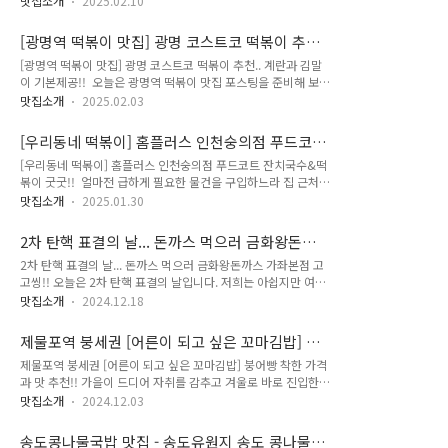
용 지금부터 바로 시작해 보겠습니다... 저는 송도홈플러스 동성
맛집소개
2025.02.10
는 신규오픈 매장입니다. 최근 근무지가 인천 송도로 바뀌면서
로 왕찹쌀꽈배기집 오픈하는 당일에 방문해 보았는데요. 정확히
송도를 마치 제집 드나드는 것처럼 휘젓고 다니는 중이랍니다.
오픈일을 알고 찾아간 건 아니랍니다. 저는 이미 오픈한지 며칠
[광명역 떡볶이 맛집] 광명 코스트코 떡볶이 추
그러던 중에 너무 배가 고파서 가볍게 요기할 수 있는 토스트나
된줄 알았는데 찾아간 날이 오픈날인..
천.. 계란과 김말이 기본제공!!
[광명역 떡볶이 맛집] 광명 코스트코 떡볶이 추천.. 계란과 김말
계란빵을 찾고 있었는데 우연히 송도 테크노큐브 1층 상가에 계
이 기본제공!! 오늘은 광명역 떡볶이 맛집 포스팅을 준비해 보았
란빵 전문점 '웨이크업엘리'를 발견했어요. 그럼 오늘의 포스팅
습니다. 제가 추천해 드릴 광명역 떡볶이는 바로 광명 코스트코
지금부터 바로 시작해 보겠습니다... 지난 2019년 2월에 입주를
맛집소개
2025.02.03
에서 맛볼 수 있는 푸드코트 떡볶이입니다. 계란과 김말이가 기
시작한 송도 건원테크노큐브 빌딩은 남극 세종과학기지 시설공
본으로 제공되는 코스트코 떡볶이 그 가격 및 맛에 관한 내용을
사에서 참여한 중견건설사 건원건설이 시공한 건물입니다. 지상
[우리동네 떡볶이] 홈플러스 인천숭의점 푸드코
다루어 볼게요. 그럼 오늘의 내용 지금부터 바로 시작해 보겠습
1층은 상가, 2~5층까지는 공장으..
트 잔치국수&떡볶이 굿굿!!
[우리동네 떡볶이] 홈플러스 인천숭의점 푸드코트 잔치국수&떡
니다... 코스트코 푸드코트에서 만날 수 있는 기본 떡볶이 비주
볶이 굿굿!! 얼마전 급하게 필요한 물건을 구입하느라 집 근처
얼만 보아도 정말 맛있어 보이지 않나요? 비주얼만이 아닙니다.
홈플러스 인천숭의점에 방문하게 되었습니다. 홈플러스 숭의점
가격과 맛 또한 훌륭한데요. 현재 코스트코 푸드코트에서는
맛집소개
2025.01.30
은 인천FC가 홈구장으로 사용하는 아레나파크 경기장 지하에 입
3,500원에 떡볶이를 판매 중입니다. 정말 착한 가격인데, 게다
점해 있는데요. 먼저 장보기 전 너무 허기가 져서 홈플러스 지하
가 토핑으로 삶은 계란과 김말이까지 들어 있답니다... 떡볶이
2차 탄핵 표결의 날... 돈까스 먹으러 금화왕돈까
1층 푸드코트에 방문해 보았답니다. 그럼 홈플러스 푸드코트 오
만 먹기에는 살짝 아쉬워서..
스 가좌본점 고고씽!!
2차 탄핵 표결의 날... 돈까스 먹으러 금화왕돈까스 가좌본점 고
늘의 포스팅 지금부터 바로 시작해 보겠습니다... 평소에도 홈플
고씽!! 오늘은 2차 탄핵 표결의 날입니다. 저희는 아쉽지만 여의
러스 인천숭의점은 한산한 편입니다. 이렇게 해서 과연 운영이
도에 함께 하지 못했고 강화 광성보를 들렀다가 돈까스 먹기 위
될까 싶을 정도로 구매자들은 점점 줄어들고 입점해 있던 매장들
맛집소개
2024.12.18
해서 금화왕돈까스를 방문해 보았는데요. 그럼에도 불구하고 저
마저 속속 빠져나가서 공실이 점점 쌓이는 등 악순환이 계속되지
희의 눈과 귀는 여의도 국회로 향해 있었습니다. 그럼 오늘의 포
만 어쨌든 홈플러스 운영은 계속하기 때문에 평일 저녁에 방문해
제물포역 붕세권 [어른이 되고 싶은 꼬마김밥] 붕
스팅 지금부터 바로 시작해 보겠습니다... 금화왕돈까스 가좌본
보았답니다... 매장 안에도 한산하지..
어빵 착한 가격과 맛 추천!!
제물포역 붕세권 [어른이 되고 싶은 꼬마김밥] 붕어빵 착한 가격
점 이용안내 매장위치: 인천 서구 가정로 37번 길 4영업시간: 매
과 맛 추천!! 가을이 드디어 자취를 감추고 겨울로 바로 진입한
일 11:00-21:30매장전화: 032-577-9998 (번호클릭 시 자동연
느낌입니다. 첫눈이 이렇게 폭설로 내릴 줄 몰랐는데요. 이틀, 사
결됩니다.) 추운 겨울날 다시금 광성보를 찾아가 보았습니다. 마
맛집소개
2024.12.03
흘 눈이 계속되면서 피해가 커지고 있는 중입니다. 아무쪼록 더
음이 울적하거나 머릿속이 복잡할 때 훌쩍 떠나서 반드시 찾고야
이상의 피해 없이 눈도 그치고 낮 동안에는 맑은 날이 펼쳐지기
마는 저희들의 마음속 힐링 장소랍니다. 얼마 전까지만 해도 광
송도콩나물국밥 맛집 - 송도유원지 송도 콩나물해