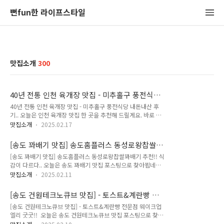
뻔fun한 라이프스타일
맛집소개
300
40년 전통 인천 육개장 맛집 - 미추홀구 풍전식당
내돈내산 후기..
40년 전통 인천 육개장 맛집 - 미추홀구 풍전식당 내돈내산 후
기.. 오늘은 인천 육개장 맛집 한 곳을 추천해 드릴게요. 바로 미
추홀구 인천기계공업고등학교 맞은편에 위치하고 있는 40년 전
맛집소개
2025.02.17
통의 육개장집 풍전식당입니다. 원래 제일시장 안에 있었는데 지
금 현재 위치로 옮기고 났는데 주차장 시설도 완비되어 접근성이
[송도 꽈배기 맛집] 송도홈플러스 동성로왕찹쌀꽈
좋아졌답니다... 그럼 풍전식당 내돈내산 후기 오늘의 포스팅 지
배기 추천!! 식감이 다르다..
[송도 꽈배기 맛집] 송도홈플러스 동성로왕찹쌀꽈배기 추천!! 식
금부터 바로 시작해 보겠습니다. 풍전식당 이용안내 매장주소:
감이 다르다.. 오늘은 송도 꽈배기 맛집 포스팅으로 찾아뵙네요.
인천 미추홀구 남주길 5영업시간: 매일 06:00 - 22:00 (매주 화
추운 겨울이 되니 국민간식이 생각나곤 하는데요. 최근 제물포역
요일 정기휴무)매장전화: 0507-1349-8710 (번호 클릭시 자동
맛집소개
2025.02.11
근처 붕어빵을 정말 맛있게 먹었는데요. 얼마전에는 맛있는 꽈배
연결됩니다.) 풍전식당 앞 주차장에 파킹하고 나서 매장 안으로
기가 자꾸만 생각나더라고요. 그래서 찾아가 보았습니다. 송도홈
들어서는데 매장 간판을 사진으로 남겨 봅니다. 네이버에서 제공
[송도 건원테크노큐브 맛집] - 토스트&계란빵 전
플러스에 최근 동성로왕찹쌀꽈배기가 오픈했어요. 프랜차이즈
하는 ..
문점 웨이크업엘리 굿굿!!
[송도 건원테크노큐브 맛집] - 토스트&계란빵 전문점 웨이크업
이름이 생소하긴 하지만 대구 현지에서는 줄서서 먹을 정도로 그
엘리 굿굿!! 오늘은 송도 건원테크노큐브 맛집 포스팅으로 찾아
맛이 보장되었다는 동성로왕찹쌀꽈배기 인데요. 그럼 오늘의 내
뵙네요. 토스트와 계란빵을 전문으로 하는 웨이크업엘리라고 하