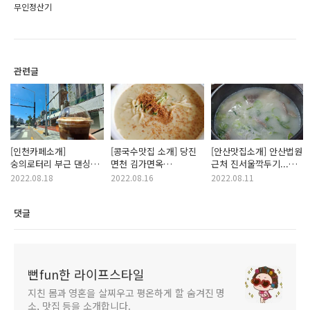
무인정산기
관련글
[인천카페소개]
[콩국수맛집 소개] 당진
[안산맛집소개] 안산법원
숭의로터리 부근 댄싱컵
면천 김가면옥
근처 진서울깍두기...
오픈... 시그니처
추천해요... 말복엔
설렁탕이 일품!!!
2022.08.18
2022.08.16
2022.08.11
댄싱커피 추천해요
콩국수 딱!!!
댓글
뻔fun한 라이프스타일
지친 몸과 영혼을 살찌우고 평온하게 할 숨겨진 명
소, 맛집 등을 소개합니다.