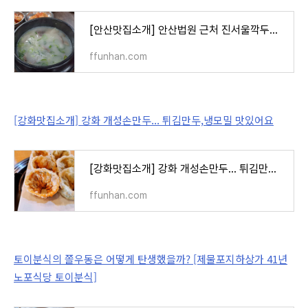
[안산맛집소개] 안산법원 근처 진서울깍두기... 설렁탕이 일품!!!
ffunhan.com
[강화맛집소개] 강화 개성손만두... 튀김만두,냉모밀 맛있어요
[강화맛집소개] 강화 개성손만두... 튀김만두,냉모밀 맛있어요
ffunhan.com
토이분식의 쫄우동은 어떻게 탄생했을까? [제물포지하상가 41년
노포식당 토이분식]