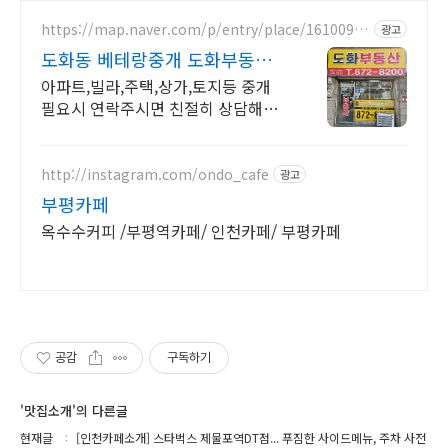
https://map.naver.com/p/entry/place/16100926
광고
45
도화동 베테랑중개 도화부동산
도화동 대표공인중개사
아파트,빌라,주택,상가,토지등 중개
필요시 연락주시면 친절히 상담해드
리겠습니다. 아파트,빌라,오피스텔,상
가,원룸 매매.전월세
http://instagram.com/ondo_cafe
광고
부평카페
옥수수커피 /부평역카페/ 인천카페/ 부평카페
공감
구독하기
'맛집소개'의 다른글
현재글
[인천카페소개] 스타벅스 제물포역DT점... 푸짐한 사이드메뉴, 주차 사전