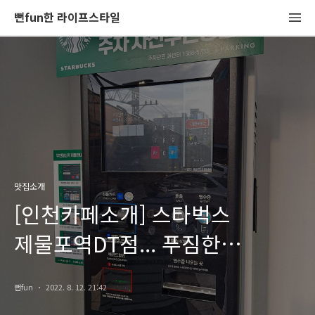
뻔fun한 라이프스타일
맛집소개
[인천카페소개] 스타벅스
제물포역DT점... 푸짐한
사이드메뉴, 주차 사전무인정산기
뻔fun
2022. 8. 12. 21:42