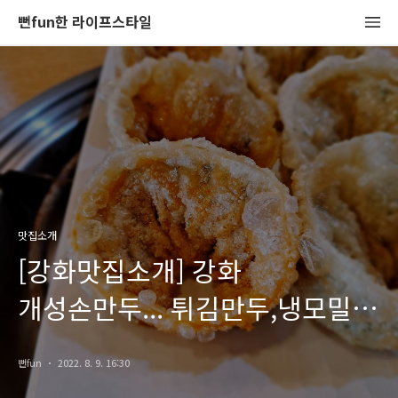
뻔fun한 라이프스타일
맛집소개
[강화맛집소개] 강화
개성손만두... 튀김만두,냉모밀
맛있어요
뻔fun
2022. 8. 9. 16:30