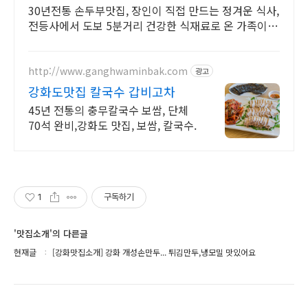
맛집
30년전통 손두부맛집, 장인이 직접 만드는 정겨운 식사,
전등사에서 도보 5분거리 건강한 식재료로 온 가족이
함께 즐길 수 있는 강화 향토의 맛, 진한 젓국갈비
http://www.ganghwaminbak.com
광고
강화도맛집 칼국수 갑비고차
45년 전통의 충무칼국수 보쌈, 단체
70석 완비,강화도 맛집, 보쌈, 칼국수.
1
구독하기
'맛집소개'의 다른글
현재글
[강화맛집소개] 강화 개성손만두... 튀김만두,냉모밀 맛있어요