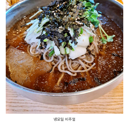
냉모밀 비주얼