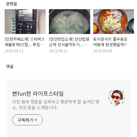
관련글
[인천카페소개] 스타벅스
[안산맛집소개] 안산법원
토이분식의 쫄우동은
제물포역DT점... 푸짐한
근처 진서울깍두기...
어떻게 탄생했을까?
사이드메뉴, 주차
설렁탕이 일품!!!
[제물포지하상가
2022.08.12
2022.08.11
2022.08.08
사전무인정산기
41년노포식당 토이분식]
댓글
뻔fun한 라이프스타일
지친 몸과 영혼을 살찌우고 평온하게 할 숨겨진 명
소, 맛집 등을 소개합니다.
구독하기